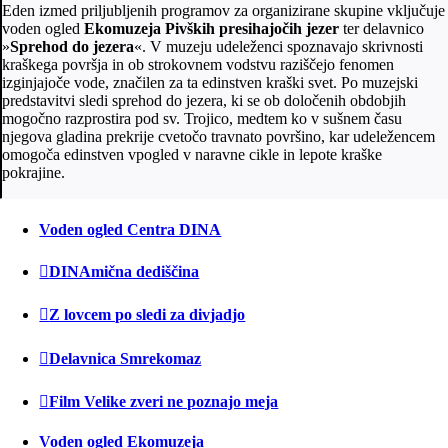
Eden izmed priljubljenih programov za organizirane skupine vključuje
voden ogled
Ekomuzeja Pivških presihajočih jezer
ter delavnico
»
Sprehod do jezera
«. V muzeju udeleženci spoznavajo skrivnosti
kraškega površja in ob strokovnem vodstvu raziščejo fenomen
izginjajoče vode, značilen za ta edinstven kraški svet. Po muzejski
predstavitvi sledi sprehod do jezera, ki se ob določenih obdobjih
mogočno razprostira pod sv. Trojico, medtem ko v sušnem času
njegova gladina prekrije cvetočo travnato površino, kar udeležencem
omogoča edinstven vpogled v naravne cikle in lepote kraške
pokrajine.
Voden ogled Centra DINA
DINAmična dediščina
Z lovcem po sledi za divjadjo
Delavnica Smrekomaz
Film Velike zveri ne poznajo meja
Voden ogled Ekomuzeja