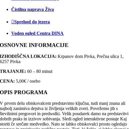
Čistilna naprava Živa
Sprehod do jezera
Voden ogled Centra DINA
OSNOVNE INFORMACIJE
IZHODIŠČNA LOKACIJA:
Krpanov dom Pivka, Prečna ulica 1,
6257 Pivka
TRAJANJE:
60 – 80 minut
CENA:
5,00€ / osebo
OPIS PROGRAMA
V prvem delu obiskovalcem predstavimo ključna, tudi manj znana ali
najbolj zanimiva dejstva iz življenja velikih zveri. Povežemo jih s
številnimi pregovori in predsodki. Velik poudarek damo na predstavitvi
dobrih praks in izzivov sobivanja. Sledi ogled interaktivne postaje Kaj
storiti če srečate medvedko. Nato se lahko obiskovalci prosto ogledajo