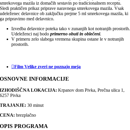
smrekovega mazila iz domačih sestavin po tradicionalnem receptu.
Sledi praktičen prikaz priprave naravnega smrekovega mazila. Vsak
udeleženec delavnice ob zaključku prejme 5 ml smrekovega mazila, ki
ga pripravimo med delavnico.
Izvedba delavnice poteka tako v zunanjih kot notranjih prostorih
Udeleženci naj bodo
primerno obuti in oblečeni
.
V primeru zelo slabega vremena skupina ostane le v notranjih
prostorih.
Film Velike zveri ne poznajo meja
OSNOVNE INFORMACIJE
IZHODIŠČNA LOKACIJA:
Krpanov dom Pivka, Prečna ulica 1,
6257 Pivka
TRAJANJE:
30 minut
CENA:
brezplačno
OPIS PROGRAMA