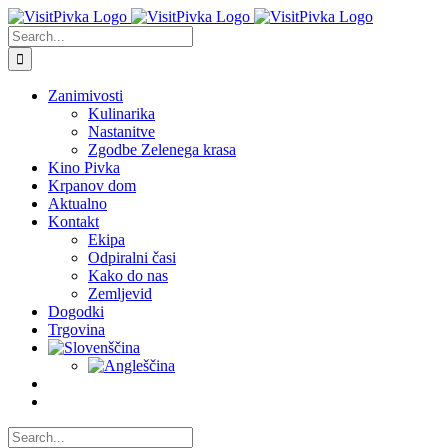
Skip
to
Search
content
for:
Zanimivosti
Kulinarika
Nastanitve
Zgodbe Zelenega krasa
Kino Pivka
Krpanov dom
Aktualno
Kontakt
Ekipa
Odpiralni časi
Kako do nas
Zemljevid
Dogodki
Trgovina
Search