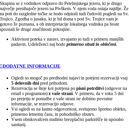
Skupina se z vodnikov odpravo do Petelinjskega jezera, ki je drugo
največje presihajoče jezero na Pivškem. V njem voda ostaja najdlje. Že
na poti do razgledne točke se bodo odpirali tudi čudoviti pogledi na Sv.
Trojico. Zgodba o junaku, ki je bil doma s pod Sv. Trojice vam je
gotovo že poznana, a ob interpretacije lokalnega vodnika pa boste
spoznali še druge značilnosti pokrajine.
Aktivnost poteka v naravi, izvajamo jo tudi v primeru manjših
padavin. Udeleženci naj bodo
primerno obuti in oblečeni
.
DODATNE INFORMACIJE
Ogledi so mogoč po predhodni najavi in potrjeni rezervaciji vsaj
5 delovnih dni
pred prihodom.
Rezervacija se šteje kot potrjena po
pisni potrditvi
(odgovor na
email s programom)
z vaše strani
. V primeru, da v roku 5 dni
po prejetju te ponudbe z vaše strani ne dobimo povratne
informacije, se rezervacijo odpove.
Vsi ogledi so na lastno odgovornost, svetujemo športno obleko,
primerno letnemu času, in pohodniško obutev.
Vsem obiskovalcem nudimo brezplačno parkirišče in uporabo
sanitarij.