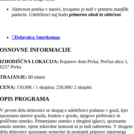
Aktivnost poteka v naravi, izvajamo jo tudi v primeru manjših
padavin. Udeleženci naj bodo
primerno obuti in oblečeni
.
Delavnica Smrekomaz
OSNOVNE INFORMACIJE
IZHODIŠČNA LOKACIJA:
Krpanov dom Pivka, Prečna ulica 1,
6257 Pivka
TRAJANJE:
80 minut
CENA:
150,00€ / 1 skupina; 250,00€/ 2 skupini
OPIS PROGRAMA
V prvem delu delavnice se skupaj z udeleženci podamo v gozd, kjer
spoznamo darove gozda, bonton v gozdu, njegove prebivalce in
poiščemo smreko. Primerjamo smreko z drugimi iglavci, spoznamo
smolo smreke, njene zdravilne lastnosti in jo tudi naberemo. V drugem
delu delavnice spoznamo sestavine in postopek priprave naravnega