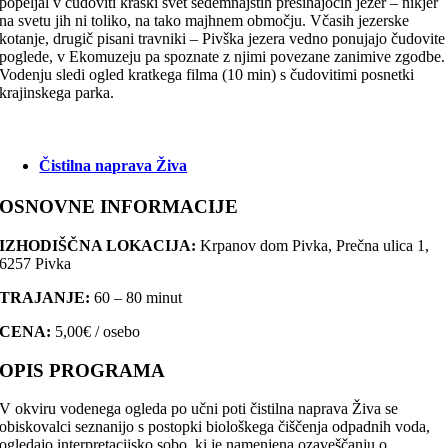
popeljal v čudoviti kraški svet sedemnajstih presihajočih jezer – nikjer
na svetu jih ni toliko, na tako majhnem območju. Včasih jezerske
kotanje, drugič pisani travniki – Pivška jezera vedno ponujajo čudovite
poglede, v Ekomuzeju pa spoznate z njimi povezane zanimive zgodbe.
Vodenju sledi ogled kratkega filma (10 min) s čudovitimi posnetki
krajinskega parka.
Čistilna naprava Živa
OSNOVNE INFORMACIJE
IZHODIŠČNA LOKACIJA:
Krpanov dom Pivka, Prečna ulica 1,
6257 Pivka
TRAJANJE:
60 – 80 minut
CENA:
5,00€ / osebo
OPIS PROGRAMA
V okviru vodenega ogleda po učni poti čistilna naprava Živa se
obiskovalci seznanijo s postopki biološkega čiščenja odpadnih voda,
ogledajo interpretacijsko sobo, ki je namenjena ozaveščanju o