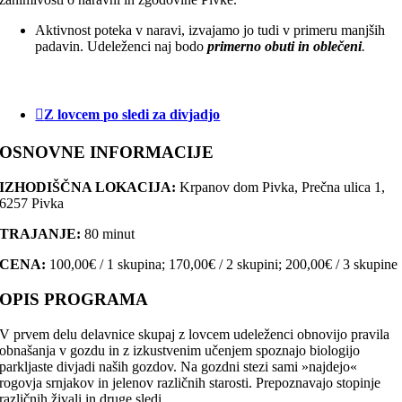
Aktivnost poteka v naravi, izvajamo jo tudi v primeru manjših
padavin. Udeleženci naj bodo
primerno obuti in oblečeni
.
Z lovcem po sledi za divjadjo
OSNOVNE INFORMACIJE
IZHODIŠČNA LOKACIJA:
Krpanov dom Pivka, Prečna ulica 1,
6257 Pivka
TRAJANJE:
80 minut
CENA:
100,00€ / 1 skupina; 170,00€ / 2 skupini; 200,00€ / 3 skupine
OPIS PROGRAMA
V prvem delu delavnice skupaj z lovcem udeleženci obnovijo pravila
obnašanja v gozdu in z izkustvenim učenjem spoznajo biologijo
parkljaste divjadi naših gozdov. Na gozdni stezi sami »najdejo«
rogovja srnjakov in jelenov različnih starosti. Prepoznavajo stopinje
različnih živali in druge sledi.