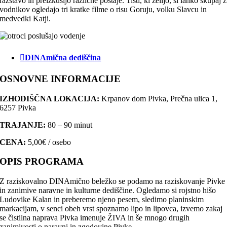
razstavo in preizkusijo različne postaje. Tisti, ki želijo, si lahko skupaj z
vodnikov ogledajo tri kratke filme o risu Goruju, volku Slavcu in
medvedki Katji.
DINAmična dediščina
OSNOVNE INFORMACIJE
IZHODIŠČNA LOKACIJA:
Krpanov dom Pivka, Prečna ulica 1,
6257 Pivka
TRAJANJE:
80 – 90 minut
CENA:
5,00€ / osebo
OPIS PROGRAMA
Z raziskovalno DINAmično beležko se podamo na raziskovanje Pivke
in zanimive naravne in kulturne dediščine. Ogledamo si rojstno hišo
Ludovike Kalan in preberemo njeno pesem, sledimo planinskim
markacijam, v senci obeh vrst spoznamo lipo in lipovca, izvemo zakaj
se čistilna naprava Pivka imenuje ŽIVA in še mnogo drugih
zanimivosti o naravni in zgodovine Pivke.