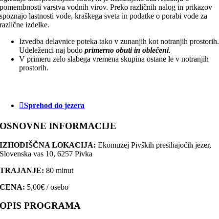
pomembnosti varstva vodnih virov. Preko različnih nalog in prikazov
spoznajo lastnosti vode, kraškega sveta in podatke o porabi vode za
različne izdelke.
Izvedba delavnice poteka tako v zunanjih kot notranjih prostorih
Udeleženci naj bodo
primerno obuti in oblečeni
.
V primeru zelo slabega vremena skupina ostane le v notranjih
prostorih.
Sprehod do jezera
OSNOVNE INFORMACIJE
IZHODIŠČNA LOKACIJA:
Ekomuzej Pivških presihajočih jezer,
Slovenska vas 10, 6257 Pivka
TRAJANJE:
80 minut
CENA:
5,00€ / osebo
OPIS PROGRAMA