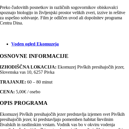
Preko čudovitih posnetkov in različnih sogovornikov obiskovalci
spoznajo biologijo in življenjski prostor velikih zveri, izzive in rešitve
za uspešno sobivanje. Film je odličen uvod ali dopolnitev programa
Centra Dina.
Voden ogled Ekomuzeja
OSNOVNE INFORMACIJE
IZHODIŠČNA LOKACIJA:
Ekomuzej Pivških presihajočih jezer,
Slovenska vas 10, 6257 Pivka
TRAJANJE:
60 – 80 minut
CENA:
5,00€ / osebo
OPIS PROGRAMA
Ekomuzej Pivških presihajočih jezer predstavlja izjemen svet Pivških
presihajočih jezer, ki predstavljajo pomemben habitat številnim
živalskih in rastlinskim vrstam. Vodnik vas bo v okviru vodenja