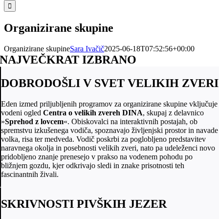
for:
Organizirane skupine
Organizirane skupine
Sara Ivačič
2025-06-18T07:52:56+00:00
NAJVEČKRAT IZBRANO
DOBRODOŠLI V SVET VELIKIH ZVERI
Eden izmed priljubljenih programov za organizirane skupine vključuje
vodeni ogled
Centra o velikih zvereh DINA
, skupaj z delavnico
»
Sprehod z lovcem
«. Obiskovalci na interaktivnih postajah, ob
spremstvu izkušenega vodiča, spoznavajo življenjski prostor in navade
volka, risa ter medveda. Vodič poskrbi za poglobljeno predstavitev
naravnega okolja in posebnosti velikih zveri, nato pa udeleženci novo
pridobljeno znanje prenesejo v prakso na vodenem pohodu po
bližnjem gozdu, kjer odkrivajo sledi in znake prisotnosti teh
fascinantnih živali.
SKRIVNOSTI PIVŠKIH JEZER