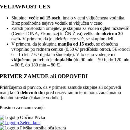
VELJAVNOST CEN
Skupine,
večje od 15 oseb
, imajo v ceni vključenega vodnika.
Brez predhodne najave vodnik ni vključen v ceno.
Zaradi prostorskih omejitev je skupina za voden ogled razstavišč
(Center DINA, Ekomuzej in ČN Živa) velika do
okvirno
30
oseb.
V primeru, da je udeležencev več, se skupino deli.
V primeru, da je skupina
manjša od 15 oseb
, se obračuna
vstopnino po rednem ceniku (0,50 €/ predšolski otroci, 5€ /otroci
6 – 15 let. 7 € / dijaki in študentje). V to ceno vodenje
ni
vključeno
, potrebno je
doplačilo
(do 90 min – 50 €, do 120 min
– 60 €, do 180 min – 80 €).
PRIMER ZAMUDE ali ODPOVEDI
Pridržujemo si pravico, da v primeru zamude skupine ali odpovedi
manj kot
5 delovnih dni
pred rezerviranim terminom, zaračunamo
dodatne stroške (čakanje vodnika).
Prosimo za razumevanje.