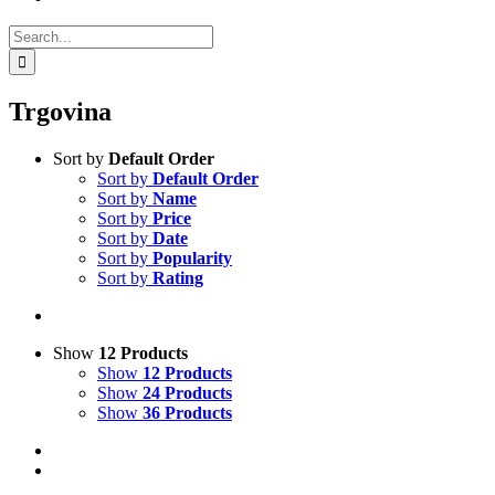
Search
for:
Trgovina
Sort by
Default Order
Sort by
Default Order
Sort by
Name
Sort by
Price
Sort by
Date
Sort by
Popularity
Sort by
Rating
Show
12 Products
Show
12 Products
Show
24 Products
Show
36 Products