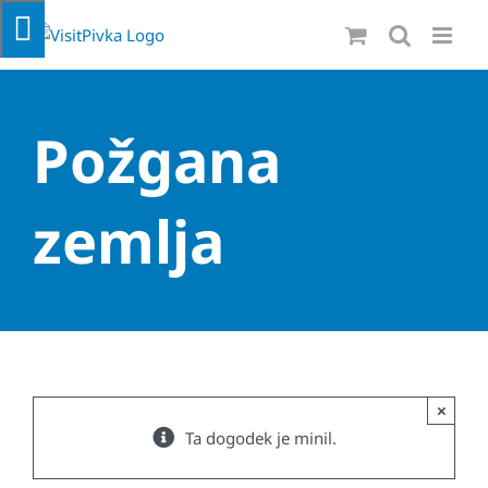
Skip
to
content
Požgana
zemlja
×
Ta dogodek je minil.