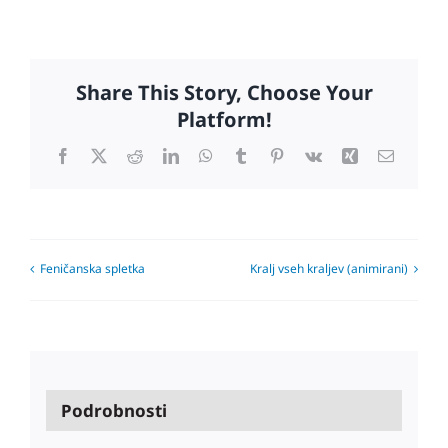
Share This Story, Choose Your
Platform!
Facebook
X
Reddit
LinkedIn
WhatsApp
Tumblr
Pinterest
Vk
Xing
Email
Feničanska spletka
Kralj vseh kraljev (animirani)
Podrobnosti