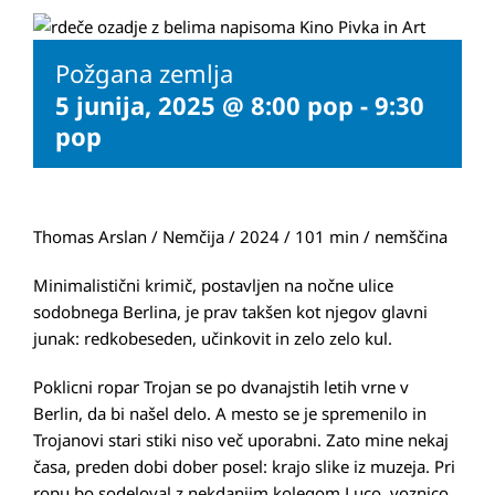
Požgana zemlja
5 junija, 2025 @ 8:00 pop
-
9:30
pop
Thomas Arslan / Nemčija / 2024 / 101 min / nemščina
Minimalistični krimič, postavljen na nočne ulice
sodobnega Berlina, je prav takšen kot njegov glavni
junak: redkobeseden, učinkovit in zelo zelo kul.
Poklicni ropar Trojan se po dvanajstih letih vrne v
Berlin, da bi našel delo. A mesto se je spremenilo in
Trojanovi stari stiki niso več uporabni. Zato mine nekaj
časa, preden dobi dober posel: krajo slike iz muzeja. Pri
ropu bo sodeloval z nekdanjim kolegom Luco, voznico