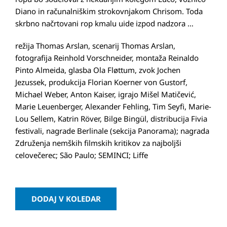
Diano in računalniškim strokovnjakom Chrisom. Toda
skrbno načrtovani rop kmalu uide izpod nadzora …
režija Thomas Arslan, scenarij Thomas Arslan,
fotografija Reinhold Vorschneider, montaža Reinaldo
Pinto Almeida, glasba Ola Fløttum, zvok Jochen
Jezussek, produkcija Florian Koerner von Gustorf,
Michael Weber, Anton Kaiser, igrajo Mišel Matičević,
Marie Leuenberger, Alexander Fehling, Tim Seyfi, Marie-
Lou Sellem, Katrin Röver, Bilge Bingül, distribucija Fivia
festivali, nagrade Berlinale (sekcija Panorama); nagrada
Združenja nemških filmskih kritikov za najboljši
celovečerec; São Paulo; SEMINCI; Liffe
DODAJ V KOLEDAR