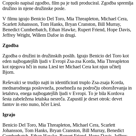
Coppolo napisal zgodbo, film pa je tudi produciral. Zgodba spremlja
družino in njene družinske posle.
V filmu igrajo Benicio Del Toro, Mia Threapleton, Michael Cera,
Scarlett Johansson, Tom Hanks, Bryan Cranston, Bill Murray,
Benedict Cumberbatch, Ethan Hawke, Rupert Friend, Hope Davis,
Jeffrey Wright, Willem Dafoe in drugi.
Zgodba
Zgodba o družini in družinskih poslih. Igrajo Benicio del Toro kot
eden najbogatejših ljudi v Evropi Zsa-zsa Korda, Mia Threapleton
kot njegova hči in nuna Liesl ter Michael Cera kot njun učitelj
Bjorn.
Reševalci se trudijo najti in identificirati truplo Zsa-zsaja Korda,
mednarodnega poslovneža, posebneža na področju oboroževanja in
letalstva, enega najbogatejših ljudi v Evropi. To je bila Kordova
šesta zabeležena letalska nesreča. Zapustil je deset otrok: devet
fantov in eno nuno, hčer Liesl.
Igrajo
Benicio Del Toro, Mia Threapleton, Michael Cera, Scarlett
Johansson, Tom Hanks, Bryan Cranston, Bill Murray, Benedict
Cumberbatch, Ethan Hawke, Rupert Friend, Hope Davis, Jeffrey