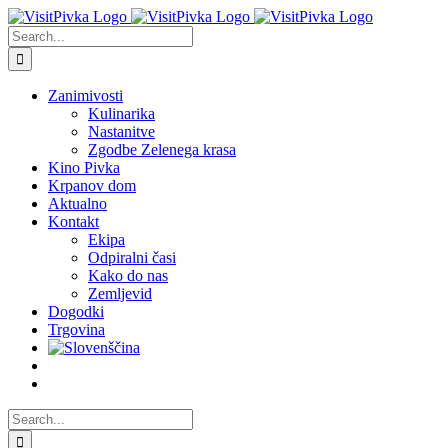
Skip
to
Search
content
for:
Zanimivosti
Kulinarika
Nastanitve
Zgodbe Zelenega krasa
Kino Pivka
Krpanov dom
Aktualno
Kontakt
Ekipa
Odpiralni časi
Kako do nas
Zemljevid
Dogodki
Trgovina
Search
for: