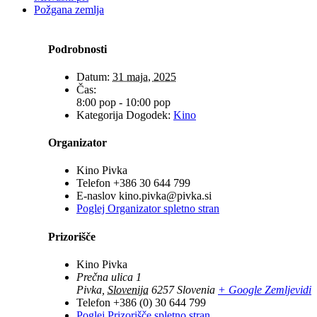
Požgana zemlja
Podrobnosti
Datum:
31 maja, 2025
Čas:
8:00 pop - 10:00 pop
Kategorija Dogodek:
Kino
Organizator
Kino Pivka
Telefon
+386 30 644 799
E-naslov
kino.pivka@pivka.si
Poglej Organizator spletno stran
Prizorišče
Kino Pivka
Prečna ulica 1
Pivka
,
Slovenija
6257
Slovenia
+ Google Zemljevidi
Telefon
+386 (0) 30 644 799
Poglej Prizorišče spletno stran