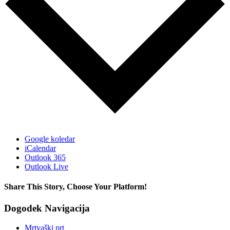
Google koledar
iCalendar
Outlook 365
Outlook Live
Share This Story, Choose Your Platform!
Facebook
X
Reddit
LinkedIn
WhatsApp
Tumblr
Pinterest
Vk
Xing
Email
Dogodek Navigacija
Mrtvaški prt