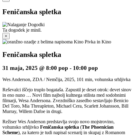
Feničanska spletka
Ta dogodek je minil.
×
Feničanska spletka
31 maja, 2025 @ 8:00 pop
-
10:00 pop
Wes Anderson, ZDA / Nemčija, 2025, 101 min, vohunska srhljivka
Reševalci iščejo truplo bogataša. Zapustil je deset otrok: devet sinov
in eno nuno … Novi film najbolj kultnega stilista med sodobnimi
filmarji, Wesa Andersona. Zvezdniško zasedbo sestavljajo Benicio
Del Toro, Mia Threapleton, Michael Cera, Scarlett Johansson, Bill
Murray, Willem Dafoe in drugi.
Režiser Wes Anderson predstavlja svojo novo mojstrovino,
vohunsko srhljivko
Feničanska spletka
(
The Phoenician
Scheme
), za katero je tudi napisal scenarij in skupaj z Romanom