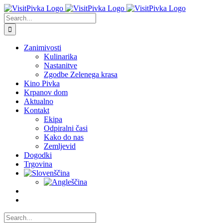
Skip
to
Search
content
for:
Zanimivosti
Kulinarika
Nastanitve
Zgodbe Zelenega krasa
Kino Pivka
Krpanov dom
Aktualno
Kontakt
Ekipa
Odpiralni časi
Kako do nas
Zemljevid
Dogodki
Trgovina
Search