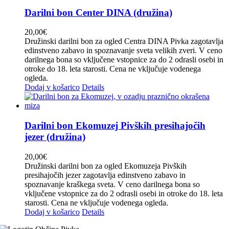
Darilni bon Center DINA (družina)
20,00
€
Družinski darilni bon za ogled Centra DINA Pivka zagotavlja
edinstveno zabavo in spoznavanje sveta velikih zveri. V ceno
darilnega bona so vključene vstopnice za do 2 odrasli osebi in
otroke do 18. leta starosti. Cena ne vključuje vodenega
ogleda.
Dodaj v košarico
Details
Darilni bon Ekomuzej Pivških presihajočih
jezer (družina)
20,00
€
Družinski darilni bon za ogled Ekomuzeja Pivških
presihajočih jezer zagotavlja edinstveno zabavo in
spoznavanje kraškega sveta. V ceno darilnega bona so
vključene vstopnice za do 2 odrasli osebi in otroke do 18. leta
starosti. Cena ne vključuje vodenega ogleda.
Dodaj v košarico
Details