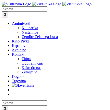
Skip
to
Search
content
for:
Zanimivosti
Kulinarika
Nastanitve
Zgodbe Zelenega krasa
Kino Pivka
Krpanov dom
Aktualno
Kontakt
Ekipa
Odpiralni časi
Kako do nas
Zemljevid
Dogodki
Trgovina
Search
for: