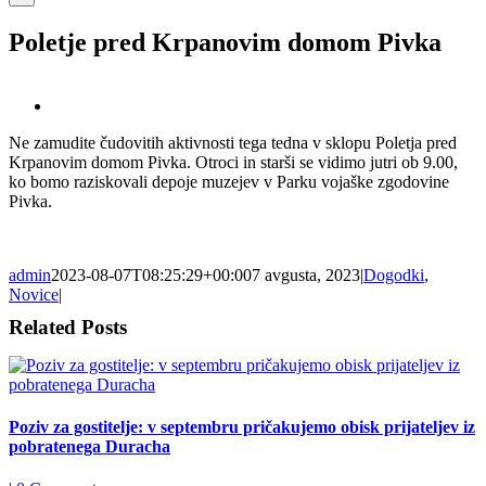
Poletje pred Krpanovim domom Pivka
View
Larger
Ne zamudite čudovitih aktivnosti tega tedna v sklopu Poletja pred
Image
Krpanovim domom Pivka. Otroci in starši se vidimo jutri ob 9.00,
ko bomo raziskovali depoje muzejev v Parku vojaške zgodovine
Pivka.
admin
2023-08-07T08:25:29+00:00
7 avgusta, 2023
|
Dogodki
,
Novice
|
Related Posts
Poziv za gostitelje: v septembru pričakujemo obisk prijateljev iz
pobratenega Duracha