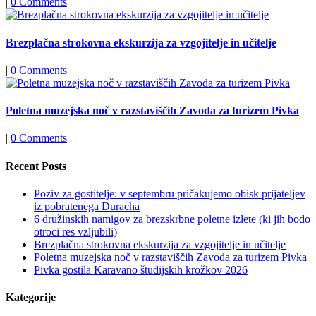
|
0 Comments
Brezplačna strokovna ekskurzija za vzgojitelje in učitelje
|
0 Comments
Poletna muzejska noč v razstaviščih Zavoda za turizem Pivka
|
0 Comments
Recent Posts
Poziv za gostitelje: v septembru pričakujemo obisk prijateljev
iz pobratenega Duracha
6 družinskih namigov za brezskrbne poletne izlete (ki jih bodo
otroci res vzljubili)
Brezplačna strokovna ekskurzija za vzgojitelje in učitelje
Poletna muzejska noč v razstaviščih Zavoda za turizem Pivka
Pivka gostila Karavano študijskih krožkov 2026
Kategorije