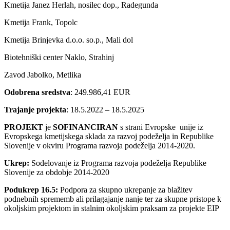
Kmetija Janez Herlah, nosilec dop., Radegunda
Kmetija Frank, Topolc
Kmetija Brinjevka d.o.o. so.p., Mali dol
Biotehniški center Naklo, Strahinj
Zavod Jabolko, Metlika
Odobrena sredstva
: 249.986,41 EUR
Trajanje projekta
: 18.5.2022 – 18.5.2025
PROJEKT
je
SOFINANCIRAN
s strani Evropske unije iz
Evropskega kmetijskega sklada za razvoj podeželja in Republike
Slovenije v okviru Programa razvoja podeželja 2014-2020.
Ukrep:
Sodelovanje iz Programa razvoja podeželja Republike
Slovenije za obdobje 2014-2020
Podukrep 16.5:
Podpora za skupno ukrepanje za blažitev
podnebnih sprememb ali prilagajanje nanje ter za skupne pristope k
okoljskim projektom in stalnim okoljskim praksam za projekte EIP