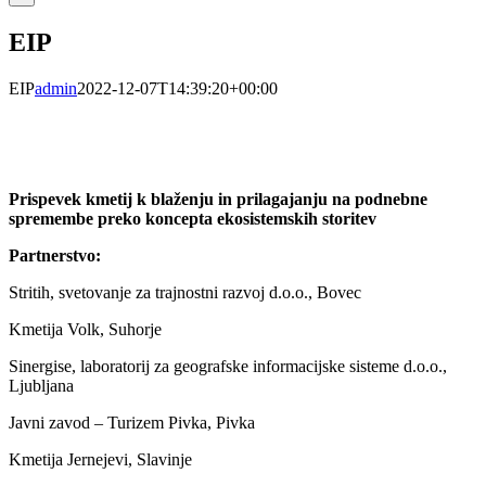
EIP
EIP
admin
2022-12-07T14:39:20+00:00
Prispevek kmetij k blaženju in prilagajanju na podnebne
spremembe preko koncepta ekosistemskih storitev
Partnerstvo:
Stritih, svetovanje za trajnostni razvoj d.o.o., Bovec
Kmetija Volk, Suhorje
Sinergise, laboratorij za geografske informacijske sisteme d.o.o.,
Ljubljana
Javni zavod – Turizem Pivka, Pivka
Kmetija Jernejevi, Slavinje