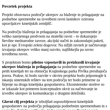
Povzetek projekta
Projekt obravnava področje ukrepov za blaženje in prilagajanje na
podnebne spremembe na izvedbeni ravni lastnikov oziroma
upravljalcev kmetijskih zemljišč.
Na področju blaženja in prilagajanja na podnebne spremembe je
veliko narejenega predvsem na strateški ravni – to dokazujejo
številne mednarodne zaveze, akcijski načrti in zakonodajni paketi,
kot je npr. Evropski zeleni dogovor. Na nižjih ravneh je načrtovanje
izvajanja ukrepov veliko manj razvito, najšibkejša pa ravno
izvedbena raven.
S projektom bomo
pilotno vzpostavili in preizkusili izvajanje
ukrepov blaženja in prilagajanja
na podnebne spremembe na
petih kmetijah ter na območju Krajinskega parka Pivška presihajoča
jezera. Prakse, ki bodo razvite v okviru projekta bodo pripomogle k
iskanju sistemskih rešitev na tem področju ter bodo primerne za
širjenje na druga kmetijska gospodarstva. Ekosistemske storitve so
se izkazale kot primeren konceptualen okvir za načrtovanje in
izvedbo ukrepov in komunikacijo z drugimi deležniki.
Glavni cilj projekta
je izboljšati usposobljenost kmetijskih
gospodarstev na področju prilagajanja podnebnim spremembam in s