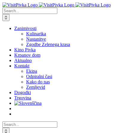
Skip
to
Search
content
for:
Zanimivosti
Kulinarika
Nastanitve
Zgodbe Zelenega krasa
Kino Pivka
Krpanov dom
Aktualno
Kontakt
Ekipa
Odpiralni časi
Kako do nas
Zemljevid
Dogodki
Trgovina
Search
for: