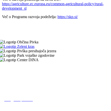
https://agriculture.ec.europa.eu/common-agricultural-policy/rural-
development_sl
Več o Programu razvoja podeželja:
https://skp.si/
Turistično informacijski center
Prečna ulica 1
6257 Pivka
T: +386 (0) 30 644 799
E:
info@visitpivka.si
Bodite v stiku z nami