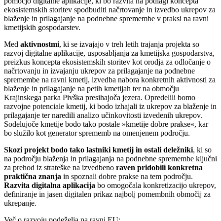
pomočjo digitalne aplikacije, ki bo razvita na podlagi koncepta
ekosistemskih storitev spodbuditi načrtovanje in izvedbo ukrepov za
blaženje in prilagajanje na podnebne spremembe v praksi na ravni
kmetijskih gospodarstev.
Med
aktivnostmi
, ki se izvajajo v treh letih trajanja projekta so
razvoj digitalne aplikacije, usposabljanja za kmetijska gospodarstva,
preizkus koncepta ekosistemskih storitev kot orodja za odločanje o
načrtovanju in izvajanju ukrepov za prilagajanje na podnebne
spremembe na ravni kmetij, izvedba nabora konkretnih aktivnosti za
blaženje in prilagajanje na petih kmetijah ter na območju
Krajinskega parka Pivška presihajoča jezera. Opredelili bomo
razvojne potenciale kmetij, ki bodo izhajali iz ukrepov za blaženje in
prilagajanje ter naredili analizo učinkovitosti izvedenih ukrepov.
Sodelujoče kmetije bodo tako postale »kmetije dobre prakse«, kar
bo služilo kot generator sprememb na omenjenem področju.
Skozi projekt bodo tako lastniki kmetij in ostali deležniki
, ki so
na področju blaženja in prilagajanja na podnebne spremembe ključni
za prehod iz strateške na izvedbeno
raven pridobili konkretna
praktična znanja
in spoznali dobre prakse na tem področju.
Razvita digitalna aplikacija
bo omogočala konkretizacijo ukrepov,
definiranje in jasen digitalen prikaz najbolj pomembnih območij za
ukrepanje.
Več o razvoju podeželja na ravni EU: