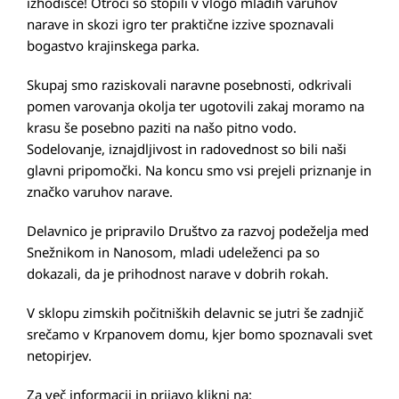
izhodišče! Otroci so stopili v vlogo mladih varuhov
narave in skozi igro ter praktične izzive spoznavali
bogastvo krajinskega parka.
Skupaj smo raziskovali naravne posebnosti, odkrivali
pomen varovanja okolja ter ugotovili zakaj moramo na
krasu še posebno paziti na našo pitno vodo.
Sodelovanje, iznajdljivost in radovednost so bili naši
glavni pripomočki. Na koncu smo vsi prejeli priznanje in
značko varuhov narave.
Delavnico je pripravilo Društvo za razvoj podeželja med
Snežnikom in Nanosom, mladi udeleženci pa so
dokazali, da je prihodnost narave v dobrih rokah.
V sklopu zimskih počitniških delavnic se jutri še zadnjič
srečamo v Krpanovem domu, kjer bomo spoznavali svet
netopirjev.
Za več informacij in prijavo klikni na: