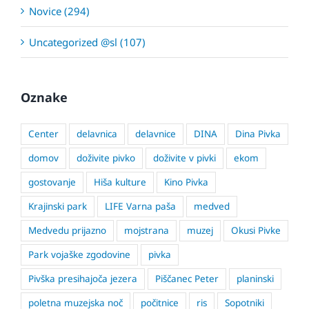
Novice (294)
Uncategorized @sl (107)
Oznake
Center
delavnica
delavnice
DINA
Dina Pivka
domov
doživite pivko
doživite v pivki
ekom
gostovanje
Hiša kulture
Kino Pivka
Krajinski park
LIFE Varna paša
medved
Medvedu prijazno
mojstrana
muzej
Okusi Pivke
Park vojaške zgodovine
pivka
Pivška presihajoča jezera
Piščanec Peter
planinski
poletna muzejska noč
počitnice
ris
Sopotniki