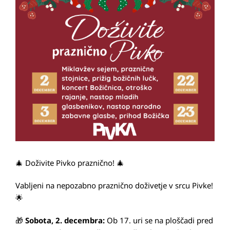
Image
🎄 Doživite Pivko praznično! 🎄
Vabljeni na nepozabno praznično doživetje v srcu Pivke!
🌟
🎁
Sobota, 2. decembra:
Ob 17. uri se na ploščadi pred