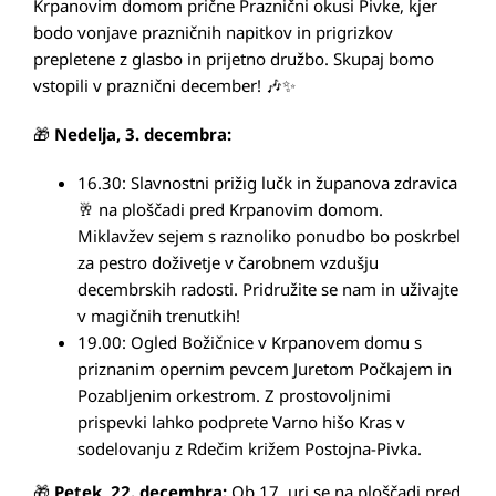
Krpanovim domom prične Praznični okusi Pivke, kjer
bodo vonjave prazničnih napitkov in prigrizkov
prepletene z glasbo in prijetno družbo. Skupaj bomo
vstopili v praznični december! 🎶✨
🎁
Nedelja, 3. decembra:
16.30: Slavnostni prižig lučk in županova zdravica
🥂 na ploščadi pred Krpanovim domom.
Miklavžev sejem s raznoliko ponudbo bo poskrbel
za pestro doživetje v čarobnem vzdušju
decembrskih radosti. Pridružite se nam in uživajte
v magičnih trenutkih!
19.00: Ogled Božičnice v Krpanovem domu s
priznanim opernim pevcem Juretom Počkajem in
Pozabljenim orkestrom. Z prostovoljnimi
prispevki lahko podprete Varno hišo Kras v
sodelovanju z Rdečim križem Postojna-Pivka.
🎁
Petek, 22. decembra:
Ob 17. uri se na ploščadi pred