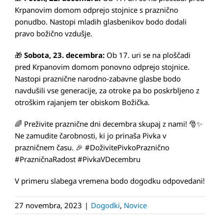
Krpanovim domom odprejo stojnice s praznično
ponudbo. Nastopi mladih glasbenikov bodo dodali
pravo božično vzdušje.
🎁
Sobota, 23. decembra:
Ob 17. uri se na ploščadi
pred Krpanovim domom ponovno odprejo stojnice.
Nastopi praznične narodno-zabavne glasbe bodo
navdušili vse generacije, za otroke pa bo poskrbljeno z
otroškim rajanjem ter obiskom Božička.
🌈 Preživite praznične dni decembra skupaj z nami! 🎅✨
Ne zamudite čarobnosti, ki jo prinaša Pivka v
prazničnem času. 🎉 #DoživitePivkoPraznično
#PrazničnaRadost #PivkaVDecembru
V primeru slabega vremena bodo dogodku odpovedani!
27 novembra, 2023
|
Dogodki
,
Novice