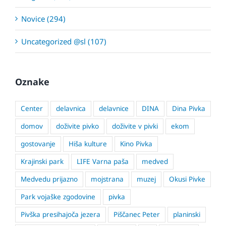
Novice (294)
Uncategorized @sl (107)
Oznake
Center
delavnica
delavnice
DINA
Dina Pivka
domov
doživite pivko
doživite v pivki
ekom
gostovanje
Hiša kulture
Kino Pivka
Krajinski park
LIFE Varna paša
medved
Medvedu prijazno
mojstrana
muzej
Okusi Pivke
Park vojaške zgodovine
pivka
Pivška presihajoča jezera
Piščanec Peter
planinski