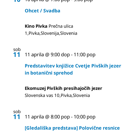
Ohcet / Svadba
Kino Pivka
Prečna ulica
1,Pivka,Slovenija,Slovenia
sob
11
11 aprila @ 9:00 dop
-
11:00 pop
Predstavitev knjižice Cvetje Pivških jezer
in botanični sprehod
Ekomuzej Pivških presihajočih jezer
Slovenska vas 10,Pivka,Slovenia
sob
11
11 aprila @ 8:00 pop
-
10:00 pop
[Gledališka predstava] Polovične resnice