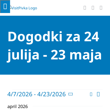
Skip
to
content
Dogodki za 24
julija - 23 maja
Dogodki
Dog
4/7/2026
 - 
4/23/2026
Iskanje
Dogodki
Sezna
Pogl
Izberite
Navigaci
datum.
Navi
april 2026
za