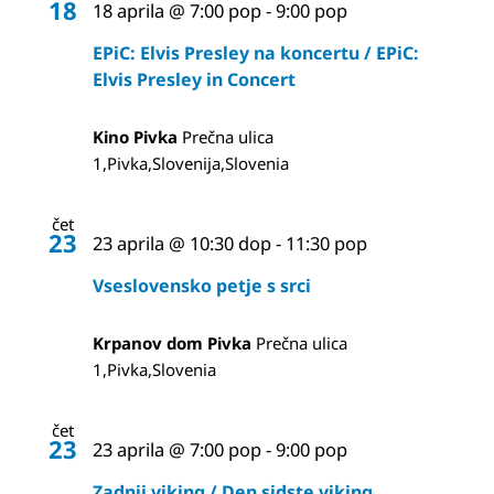
18
18 aprila @ 7:00 pop
-
9:00 pop
EPiC: Elvis Presley na koncertu / EPiC:
Elvis Presley in Concert
Kino Pivka
Prečna ulica
1,Pivka,Slovenija,Slovenia
čet
23
23 aprila @ 10:30 dop
-
11:30 pop
Vseslovensko petje s srci
Krpanov dom Pivka
Prečna ulica
1,Pivka,Slovenia
čet
23
23 aprila @ 7:00 pop
-
9:00 pop
Zadnji viking / Den sidste viking