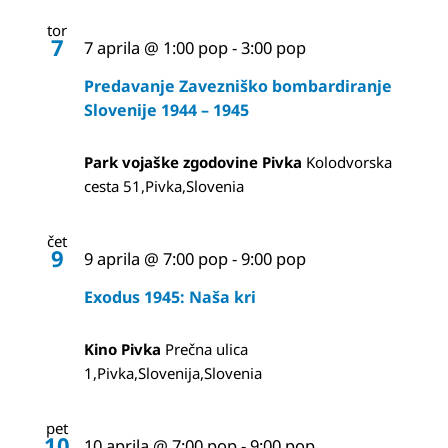
iskanje
tor
7
in
7 aprila @ 1:00 pop
-
3:00 pop
oglede
Predavanje Zavezniško bombardiranje
Slovenije 1944 – 1945
Park vojaške zgodovine Pivka
Kolodvorska
cesta 51,Pivka,Slovenia
čet
9
9 aprila @ 7:00 pop
-
9:00 pop
Exodus 1945: Naša kri
Kino Pivka
Prečna ulica
1,Pivka,Slovenija,Slovenia
pet
10
10 aprila @ 7:00 pop
-
9:00 pop