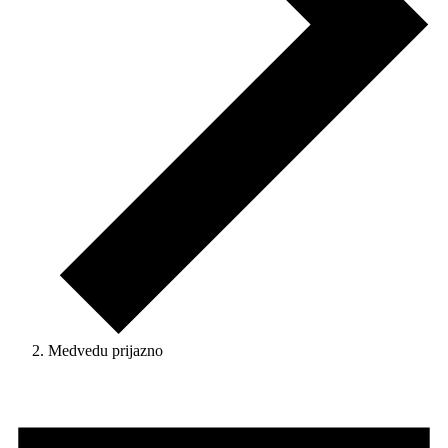
Medvedu prijazno
Dogodki
for
8