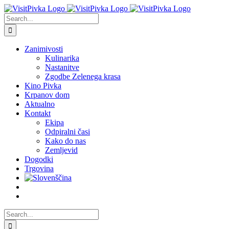
Skip
to
Search
content
for:
Zanimivosti
Kulinarika
Nastanitve
Zgodbe Zelenega krasa
Kino Pivka
Krpanov dom
Aktualno
Kontakt
Ekipa
Odpiralni časi
Kako do nas
Zemljevid
Dogodki
Trgovina
Search
for: