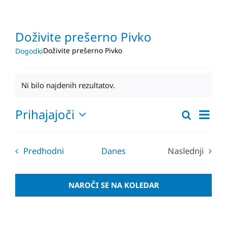
Doživite prešerno Pivko
Doživite prešerno Pivko
Dogodki
Dogodki
Ni bilo najdenih rezultatov.
Notice
Dog
Prihajajoči
Iskanje
Dogodki
Sezna
Pogl
Izberite
Navigaci
datum.
Navi
za
Dogodki
Predhodni
Danes
Naslednji
iskanje
Dogodki
in
oglede
NAROČI SE NA KOLEDAR