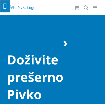
Skip
to
content
Prihajajoči
Dogodki
›
Doživite
prešerno
Pivko