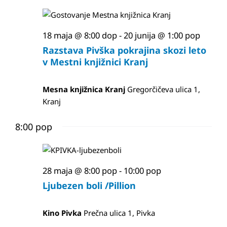
for
iskanje
28
in
18 maja @ 8:00 dop
-
20 junija @ 1:00 pop
oglede
maja,
Razstava Pivška pokrajina skozi leto
v Mestni knjižnici Kranj
2026
Mesna knjižnica Kranj
Gregorčičeva ulica 1,
Kranj
8:00 pop
28 maja @ 8:00 pop
-
10:00 pop
Ljubezen boli /Pillion
Kino Pivka
Prečna ulica 1, Pivka