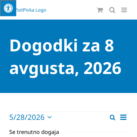
Skip
to
content
Dogodki za 8
avgusta, 2026
Dogodki
Dog
5/28/2026
Iskanje
Dogodki
Dan
Pogl
Izberite
Navigaci
datum.
Se trenutno dogaja
Navi
za