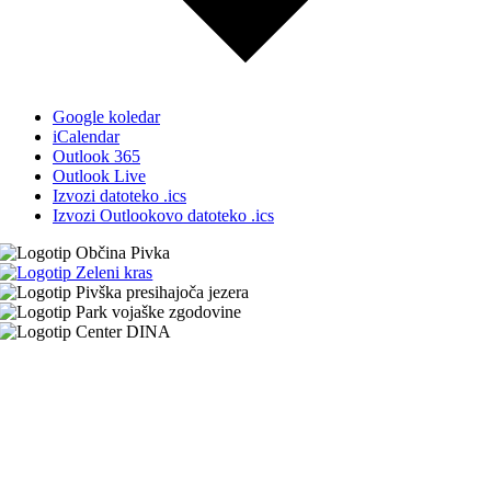
Google koledar
iCalendar
Outlook 365
Outlook Live
Izvozi datoteko .ics
Izvozi Outlookovo datoteko .ics
Turistično informacijski center
Prečna ulica 1
6257 Pivka
T: +386 (0) 30 644 799