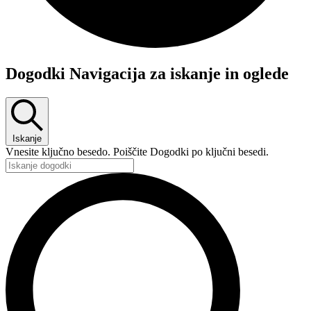
Dogodki
Dogodki Navigacija za iskanje in oglede
for
20
marca,
2026
Iskanje
Vnesite ključno besedo. Poiščite Dogodki po ključni besedi.