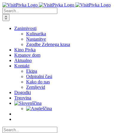
Skip
to
Search
content
for:
Zanimivosti
Kulinarika
Nastanitve
Zgodbe Zelenega krasa
Kino Pivka
Krpanov dom
Aktualno
Kontakt
Ekipa
Odpiralni časi
Kako do nas
Zemljevid
Dogodki
Trgovina
Search