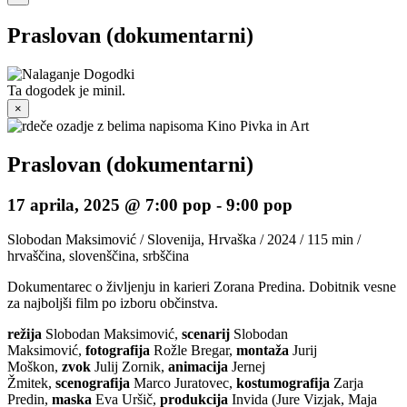
Praslovan (dokumentarni)
Ta dogodek je minil.
×
Praslovan (dokumentarni)
17 aprila, 2025 @ 7:00 pop
-
9:00 pop
Slobodan Maksimović / Slovenija, Hrvaška / 2024 / 115 min /
hrvaščina, slovenščina, srbščina
Dokumentarec o življenju in karieri Zorana Predina. Dobitnik vesne
za najboljši film po izboru občinstva.
režija
Slobodan Maksimović,
scenarij
Slobodan
Maksimović,
fotografija
Rožle Bregar,
montaža
Jurij
Moškon,
zvok
Julij Zornik,
animacija
Jernej
Žmitek,
scenografija
Marco Juratovec,
kostumografija
Zarja
Predin,
maska
Eva Uršič,
produkcija
Invida (Jure Vizjak, Maja