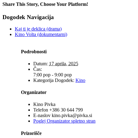
Share This Story, Choose Your Platform!
Facebook
X
Reddit
LinkedIn
WhatsApp
Tumblr
Pinterest
Vk
Xing
Email
Dogodek Navigacija
Kaj ti je deklica (drama)
Kino Volta (dokumentarni)
Podrobnosti
Datum:
17 aprila, 2025
Čas:
7:00 pop - 9:00 pop
Kategorija Dogodek:
Kino
Organizator
Kino Pivka
Telefon
+386 30 644 799
E-naslov
kino.pivka@pivka.si
Poglej Organizator spletno stran
Prizorišče