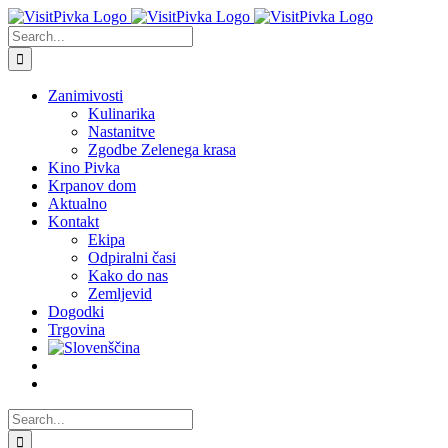
Skip
to
Search
content
for:
Zanimivosti
Kulinarika
Nastanitve
Zgodbe Zelenega krasa
Kino Pivka
Krpanov dom
Aktualno
Kontakt
Ekipa
Odpiralni časi
Kako do nas
Zemljevid
Dogodki
Trgovina
Search
for: