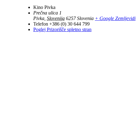
Kino Pivka
Prečna ulica 1
Pivka
,
Slovenija
6257
Slovenia
+ Google Zemljevidi
Telefon
+386 (0) 30 644 799
Poglej Prizorišče spletno stran