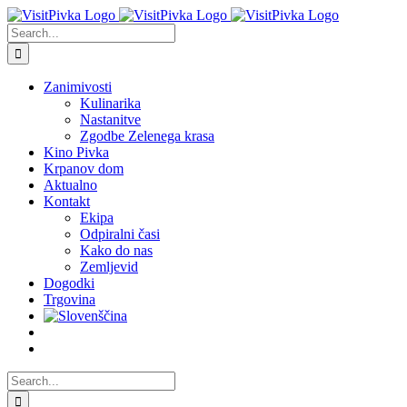
Skip
to
Search
content
for:
Zanimivosti
Kulinarika
Nastanitve
Zgodbe Zelenega krasa
Kino Pivka
Krpanov dom
Aktualno
Kontakt
Ekipa
Odpiralni časi
Kako do nas
Zemljevid
Dogodki
Trgovina
Search
for: