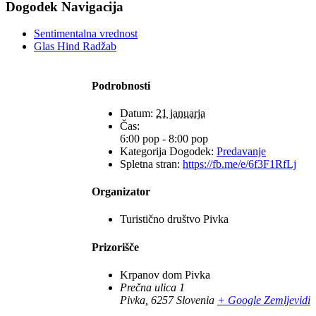
Facebook
X
Reddit
LinkedIn
WhatsApp
Tumblr
Pinterest
Vk
Xing
Email
Dogodek Navigacija
Sentimentalna vrednost
Glas Hind Radžab
Podrobnosti
Datum:
21 januarja
Čas:
6:00 pop - 8:00 pop
Kategorija Dogodek:
Predavanje
Spletna stran:
https://fb.me/e/6f3F1RfLj
Organizator
Turistično društvo Pivka
Prizorišče
Krpanov dom Pivka
Prečna ulica 1
Pivka
,
6257
Slovenia
+ Google Zemljevidi