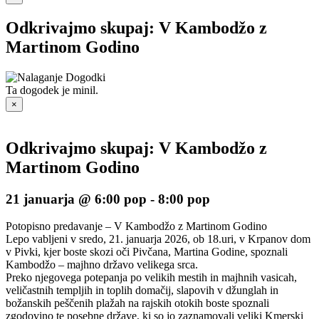
Odkrivajmo skupaj: V Kambodžo z
Martinom Godino
Ta dogodek je minil.
×
Odkrivajmo skupaj: V Kambodžo z
Martinom Godino
21 januarja @ 6:00 pop
-
8:00 pop
Potopisno predavanje – V Kambodžo z Martinom Godino
Lepo vabljeni v sredo, 21. januarja 2026, ob 18.uri, v Krpanov dom
v Pivki, kjer boste skozi oči Pivčana, Martina Godine, spoznali
Kambodžo – majhno državo velikega srca.
Preko njegovega potepanja po velikih mestih in majhnih vasicah,
veličastnih templjih in toplih domačij, slapovih v džunglah in
božanskih peščenih plažah na rajskih otokih boste spoznali
zgodovino te posebne države, ki so jo zaznamovali veliki Kmerski