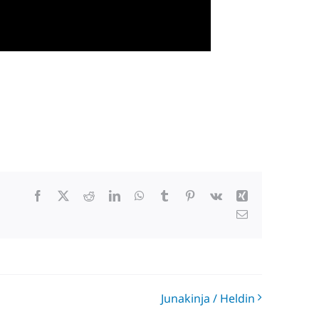
Facebook
X
Reddit
LinkedIn
WhatsApp
Tumblr
Pinterest
Vk
Xing
Email
Junakinja / Heldin