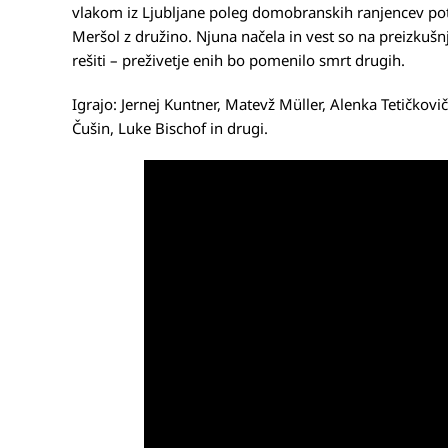
vlakom iz Ljubljane poleg domobranskih ranjencev potuj
Meršol z družino. Njuna načela in vest so na preizkušnj
rešiti – preživetje enih bo pomenilo smrt drugih.
Igrajo: Jernej Kuntner, Matevž Müller, Alenka Tetičkovič,
Čušin, Luke Bischof in drugi.