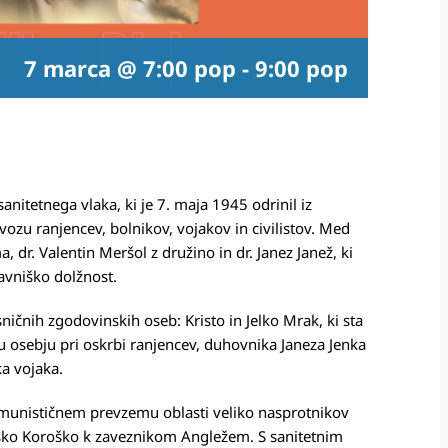
7 marca @ 7:00 pop
-
9:00 pop
anitetnega vlaka, ki je 7. maja 1945 odrinil iz
evozu ranjencev, bolnikov, vojakov in civilistov. Med
a, dr. Valentin Meršol z družino in dr. Janez Janež, ki
ravniško dolžnost.
ičnih zgodovinskih oseb: Kristo in Jelko Mrak, ki sta
mu osebju pri oskrbi ranjencev, duhovnika Janeza Jenka
ka vojaka.
omunističnem prevzemu oblasti veliko nasprotnikov
jsko Koroško k zaveznikom Angležem. S sanitetnim