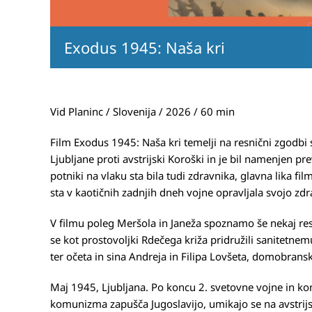
Exodus 1945: Naša kri
Vid Planinc / Slovenija / 2026 / 60 min
Film Exodus 1945: Naša kri temelji na resnični zgodbi s
Ljubljane proti avstrijski Koroški in je bil namenjen pr
potniki na vlaku sta bila tudi zdravnika, glavna lika film
sta v kaotičnih zadnjih dneh vojne opravljala svojo zd
V filmu poleg Meršola in Janeža spoznamo še nekaj resn
se kot prostovoljki Rdečega križa pridružili sanitetne
ter očeta in sina Andreja in Filipa Lovšeta, domobrans
Maj 1945, Ljubljana. Po koncu 2. svetovne vojne in k
komunizma zapušča Jugoslavijo, umikajo se na avstri