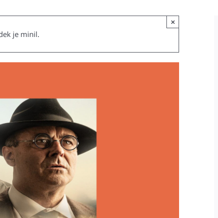
×
ek je minil.