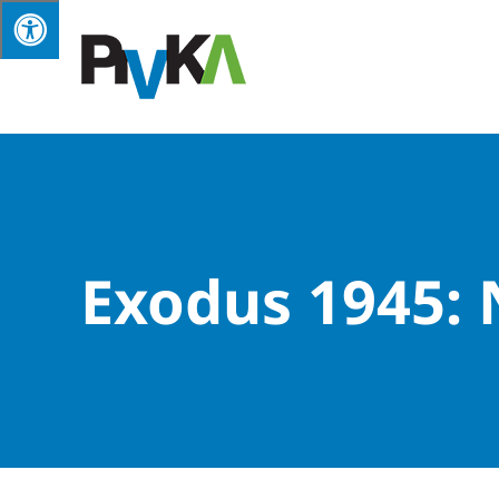
Skip
to
content
Exodus 1945: 