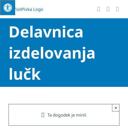
Skip
to
content
Delavnica
izdelovanja
lučk
×
Ta dogodek je minil.