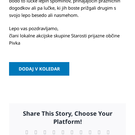
bodo to lučke lepih spominov, prihajajočih prazničnih
dogodkov ali pa lučke, ki jih boste prižgali drugim s
svojo lepo besedo ali nasmehom.
Lepo vas pozdravljamo,
člani lokalne akcijske skupine Starosti prijazne občine
Pivka
DODAJ V KOLEDAR
Share This Story, Choose Your
Platform!
Facebook
X
Reddit
LinkedIn
WhatsApp
Tumblr
Pinterest
Vk
Xing
Email