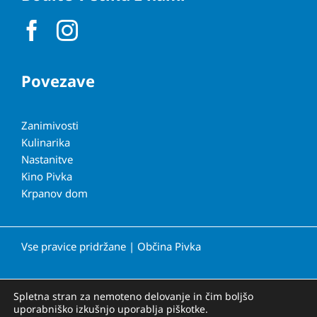
Povezave
Zanimivosti
Kulinarika
Nastanitve
Kino Pivka
Krpanov dom
Vse pravice pridržane | Občina Pivka
Spletna stran za nemoteno delovanje in čim boljšo
Izjava o skladnosti (ZDSMA)
uporabniško izkušnjo uporablja piškotke.