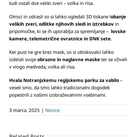
tudi ostali dve veliki zveri – volka in risa.
Otroci in odrasli so si lahko ogledali 3D tiskane l
obanje
velikih zveri, odlitke njihovih sledi in iztrebkov
in
pripomočke, ki se ih uporablja za spremljanje –
lovske
kamere, telemetrične ovratnice in DNK sete
.
Ker pust ne gre brez mask, so si obiskovalci lahko
izdelali svoje
obrazne in naglavne maske
ter se vživeli
v vlogo medveda, volka ali risa.
Hvala Notranjskemu regijskemu parku za vabilo
–
veseli smo, da smo lahko tradicionalni dogodek
popestrili z našimi izobraževalnimi vsebinami.
3 marca, 2025
|
Novice
Related Posts