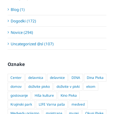
Blog (1)
Dogodki (172)
Novice (294)
Uncategorized @sl (107)
Oznake
Center
delavnica
delavnice
DINA
Dina Pivka
domov
doživite pivko
doživite v pivki
ekom
gostovanje
Hiša kulture
Kino Pivka
Krajinski park
LIFE Varna paša
medved
Medvedu prijazno
mojstrana
muzej
Okusi Pivke