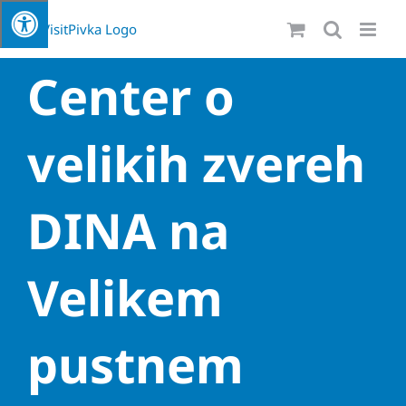
Skip
to
content
Center o
velikih zvereh
DINA na
Velikem
pustnem