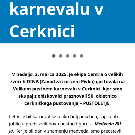
karnevalu v
Cerknici
View
Larger
V nedeljo, 2. marca 2025, je ekipa Centra o velikih
Image
zvereh DINA (Zavod za turizem Pivka) gostovala na
Velikem pustnem karnevalu v Cerknici, kjer smo
skupaj z obiskovalci praznovali 50. obletnico
cerkniškega pustovanja – PUSTOLETJE.
Letos je bil karneval še toliko bolj poseben, saj so ob
jubileju predstavili novo pustno figuro –
Medveda BU
-
ja.
Ker je bil dan v znamenju medveda, smo predstavili