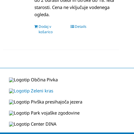
do 2 odrasli osebi in otroke do 18. leta
starosti. Cena ne vključuje vodenega
ogleda.
Dodaj v
Details
košarico