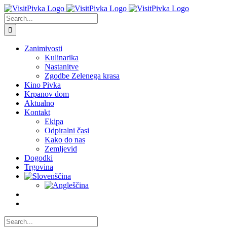
Skip
to
Search
content
for:
Zanimivosti
Kulinarika
Nastanitve
Zgodbe Zelenega krasa
Kino Pivka
Krpanov dom
Aktualno
Kontakt
Ekipa
Odpiralni časi
Kako do nas
Zemljevid
Dogodki
Trgovina
Search