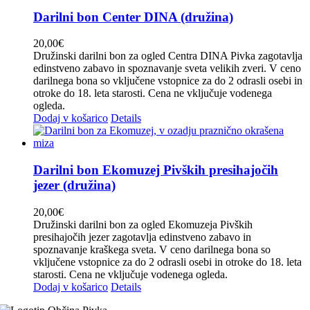
Darilni bon Center DINA (družina)
20,00
€
Družinski darilni bon za ogled Centra DINA Pivka zagotavlja
edinstveno zabavo in spoznavanje sveta velikih zveri. V ceno
darilnega bona so vključene vstopnice za do 2 odrasli osebi in
otroke do 18. leta starosti. Cena ne vključuje vodenega
ogleda.
Dodaj v košarico
Details
Darilni bon Ekomuzej Pivških presihajočih
jezer (družina)
20,00
€
Družinski darilni bon za ogled Ekomuzeja Pivških
presihajočih jezer zagotavlja edinstveno zabavo in
spoznavanje kraškega sveta. V ceno darilnega bona so
vključene vstopnice za do 2 odrasli osebi in otroke do 18. leta
starosti. Cena ne vključuje vodenega ogleda.
Dodaj v košarico
Details